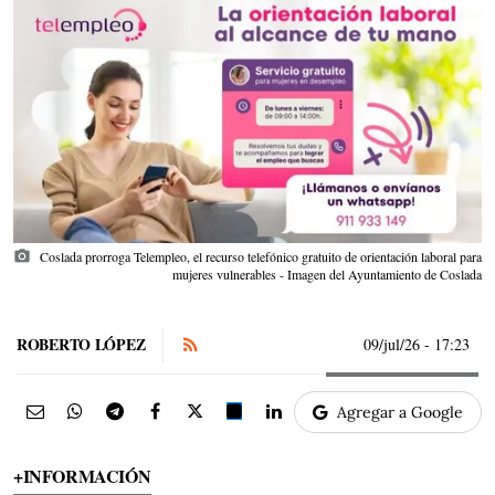
photo_camera
Coslada prorroga Telempleo, el recurso telefónico gratuito de orientación laboral para
mujeres vulnerables - Imagen del Ayuntamiento de Coslada
ROBERTO LÓPEZ
09/jul/26
- 17:23
Agregar a Google
+INFORMACIÓN