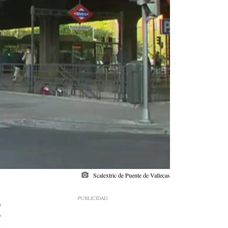
photo_camera
Scalextric de Puente de Vallecas
0