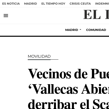
ES NOTICIA
MADRID
EL TIEMPO HOY
CRISIS CEUTA
INDEMNI
menu
MADRID
COMUNIDAD
MOVILIDAD
Vecinos de Pue
‘Vallecas Abie
derribar el Sc