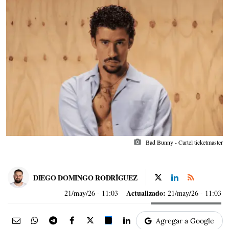
photo_camera
Bad Bunny - Cartel ticketmaster
DIEGO DOMINGO RODRÍGUEZ
Actualizado:
21/may/26
- 11:03
21/may/26 - 11:03
Agregar a Google