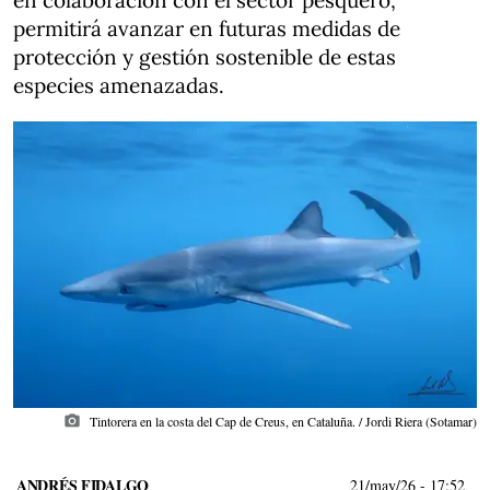
en colaboración con el sector pesquero,
permitirá avanzar en futuras medidas de
protección y gestión sostenible de estas
especies amenazadas.
photo_camera
Tintorera en la costa del Cap de Creus, en Cataluña. / Jordi Riera (Sotamar)
ANDRÉS FIDALGO
21/may/26
- 17:52