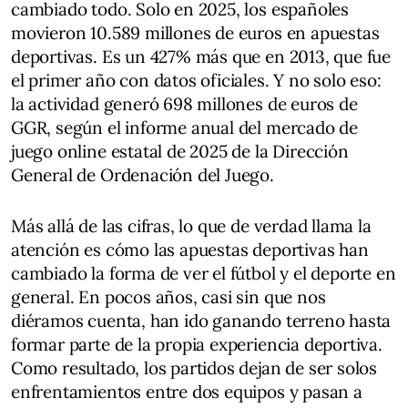
cambiado todo. Solo en 2025, los españoles
movieron 10.589 millones de euros en apuestas
deportivas. Es un 427% más que en 2013, que fue
el primer año con datos oficiales. Y no solo eso:
la actividad generó 698 millones de euros de
GGR, según el informe anual del mercado de
juego online estatal de 2025 de la Dirección
General de Ordenación del Juego.
Más allá de las cifras, lo que de verdad llama la
atención es cómo las apuestas deportivas han
cambiado la forma de ver el fútbol y el deporte en
general. En pocos años, casi sin que nos
diéramos cuenta, han ido ganando terreno hasta
formar parte de la propia experiencia deportiva.
Como resultado, los partidos dejan de ser solos
enfrentamientos entre dos equipos y pasan a