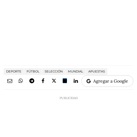
DEPORTE
FÚTBOL
SELECCIÓN
MUNDIAL
APUESTAS
Agregar a Google