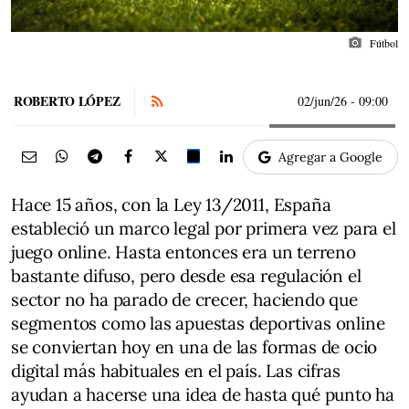
photo_camera
Fútbol
ROBERTO LÓPEZ
02/jun/26
- 09:00
Agregar a Google
Hace 15 años, con la Ley 13/2011, España
estableció un marco legal por primera vez para el
juego online. Hasta entonces era un terreno
bastante difuso, pero desde esa regulación el
sector no ha parado de crecer, haciendo que
segmentos como las apuestas deportivas online
se conviertan hoy en una de las formas de ocio
digital más habituales en el país. Las cifras
ayudan a hacerse una idea de hasta qué punto ha