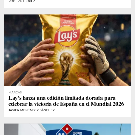
ROBERTO LÓPEZ
MARCAS
Lay’s lanza una edición limitada dorada para
celebrar la victoria de España en el Mundial 2026
JAVIER MENÉNDEZ SÁNCHEZ