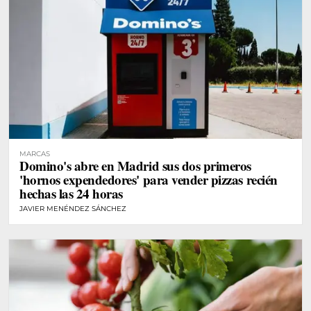
MARCAS
Domino's abre en Madrid sus dos primeros
'hornos expendedores' para vender pizzas recién
hechas las 24 horas
JAVIER MENÉNDEZ SÁNCHEZ