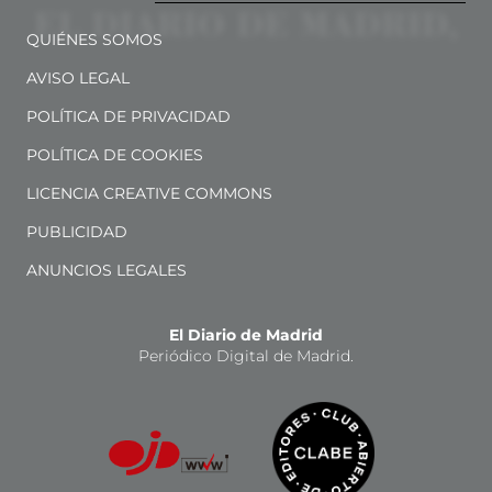
QUIÉNES SOMOS
AVISO LEGAL
POLÍTICA DE PRIVACIDAD
POLÍTICA DE COOKIES
LICENCIA CREATIVE COMMONS
PUBLICIDAD
ANUNCIOS LEGALES
El Diario de Madrid
Periódico Digital de Madrid.