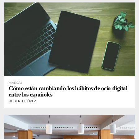
MARCAS
Cómo están cambiando los hábitos de ocio digital
entre los españoles
ROBERTO LÓPEZ