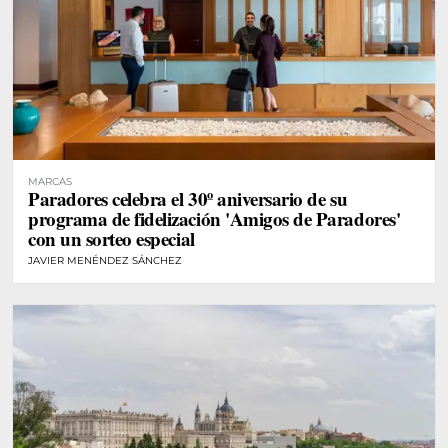
MARCAS
Paradores celebra el 30º aniversario de su
programa de fidelización 'Amigos de Paradores'
con un sorteo especial
JAVIER MENÉNDEZ SÁNCHEZ