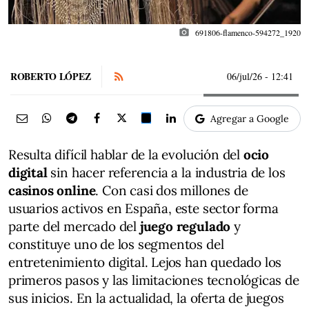
photo_camera
691806-flamenco-594272_1920
ROBERTO LÓPEZ
06/jul/26
- 12:41
Agregar a Google
Resulta difícil hablar de la evolución del
ocio
digital
sin hacer referencia a la industria de los
casinos online
. Con casi dos millones de
usuarios activos en España, este sector forma
parte del mercado del
juego regulado
y
constituye uno de los segmentos del
entretenimiento digital. Lejos han quedado los
primeros pasos y las limitaciones tecnológicas de
sus inicios. En la actualidad, la oferta de juegos