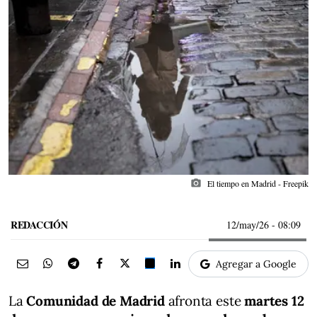
photo_camera
El tiempo en Madrid - Freepik
REDACCIÓN
12/may/26
- 08:09
Agregar a Google
La
Comunidad de Madrid
afronta este
martes 12