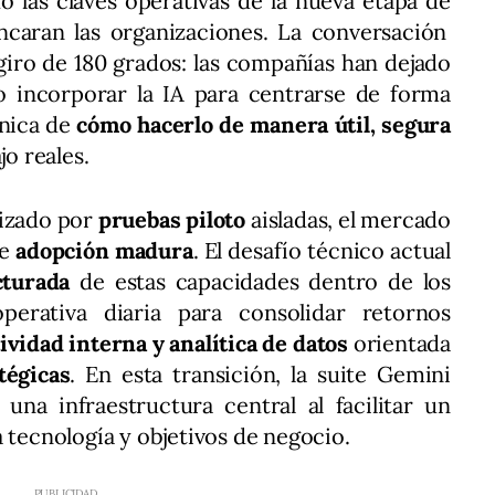
 las claves operativas de la nueva etapa de
caran las organizaciones. La conversación
iro de 180 grados: las compañías han dejado
o incorporar la IA para centrarse de forma
cnica de
cómo hacerlo de manera útil, segura
jo reales.
rizado por
pruebas piloto
aisladas, el mercado
de
adopción madura
. El desafío técnico actual
cturada
de estas capacidades dentro de los
perativa diaria para consolidar retornos
ividad interna y analítica de datos
orientada
tégicas
. En esta transición, la suite Gemini
una infraestructura central al facilitar un
 tecnología y objetivos de negocio.