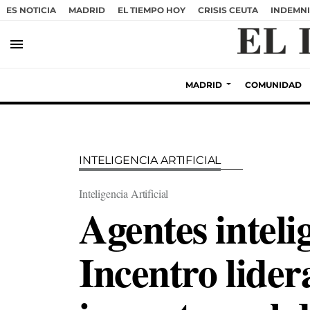
ES NOTICIA
MADRID
EL TIEMPO HOY
CRISIS CEUTA
INDEMNI
menu
MADRID
COMUNIDAD
INTELIGENCIA ARTIFICIAL
Inteligencia Artificial
Agentes inteli
Incentro lider