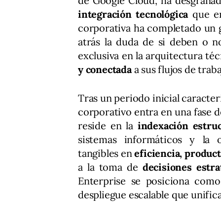
de Google Cloud, ha desgranado
integración tecnológica
que en
corporativa ha completado un g
atrás la duda de si deben o n
exclusiva en la arquitectura té
y conectada
a sus flujos de traba
Tras un periodo inicial caracte
corporativo entra en una fase 
reside en la
indexación estru
sistemas informáticos y la o
tangibles en
eficiencia, product
a la toma de
decisiones estra
Enterprise se posiciona como 
despliegue escalable que unifica