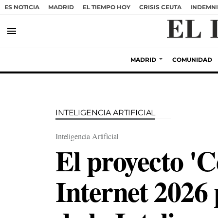
ES NOTICIA
MADRID
EL TIEMPO HOY
CRISIS CEUTA
INDEMNI
menu
MADRID
COMUNIDAD
INTELIGENCIA ARTIFICIAL
Inteligencia Artificial
El proyecto '
Internet 2026 p