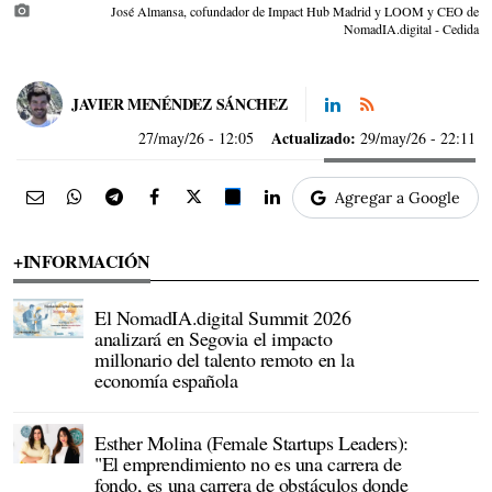
photo_camera
José Almansa, cofundador de Impact Hub Madrid y LOOM y CEO de
NomadIA.digital - Cedida
JAVIER MENÉNDEZ SÁNCHEZ
Actualizado:
27/may/26
- 12:05
29/may/26 - 22:11
Agregar a Google
+INFORMACIÓN
El NomadIA.digital Summit 2026
analizará en Segovia el impacto
millonario del talento remoto en la
economía española
Esther Molina (Female Startups Leaders):
"El emprendimiento no es una carrera de
fondo, es una carrera de obstáculos donde