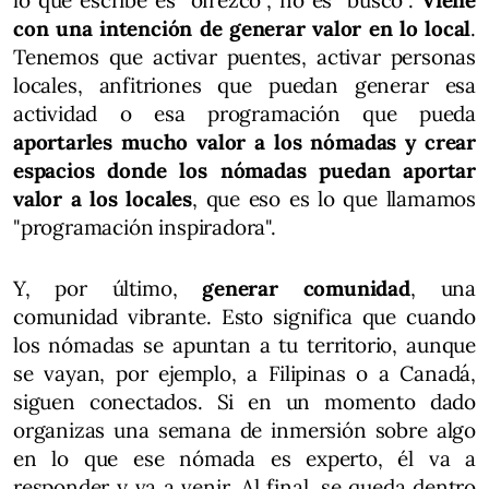
lo que escribe es "ofrezco", no es "busco".
Viene
con una intención de generar valor en lo local
.
Tenemos que activar puentes, activar personas
locales, anfitriones que puedan generar esa
actividad o esa programación que pueda
aportarles mucho valor a los nómadas y crear
espacios donde los nómadas puedan aportar
valor a los locales
, que eso es lo que llamamos
"programación inspiradora".
Y, por último,
generar comunidad
, una
comunidad vibrante. Esto significa que cuando
los nómadas se apuntan a tu territorio, aunque
se vayan, por ejemplo, a Filipinas o a Canadá,
siguen conectados. Si en un momento dado
organizas una semana de inmersión sobre algo
en lo que ese nómada es experto, él va a
responder y va a venir. Al final, se queda dentro