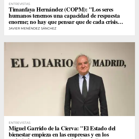
ENTREVISTAS
Timanfaya Hernández (COPM): "Los seres
humanos tenemos una capacidad de respuesta
enorme; no hay que pensar que de cada crisis
vamos a desarrollar un gran trastorno"
JAVIER MENÉNDEZ SÁNCHEZ
ENTREVISTAS
Miguel Garrido de la Cierva: "El Estado del
bienestar empieza en las empresas y en los