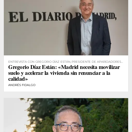
ENTREVISTA CON GREGORIO DÍAZ ESTÁN, PRESIDENTE DE APAREJADORES
Gregorio Díaz Están: «Madrid necesita movilizar
MADRID
suelo y acelerar la vivienda sin renunciar a la
calidad»
ANDRÉS FIDALGO