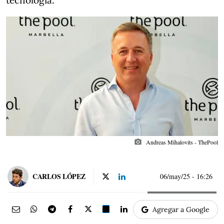
tecnología.
photo_camera
Andreas Mihalovits - ThePool
CARLOS LÓPEZ
06/may/25
- 16:26
Agregar a Google