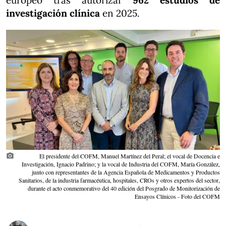
europeo tras autorizar
962 estudios de
investigación clínica
en 2025.
photo_camera
El presidente del COFM, Manuel Martínez del Peral; el vocal de Docencia e
Investigación, Ignacio Padrino; y la vocal de Industria del COFM, María González,
junto con representantes de la Agencia Española de Medicamentos y Productos
Sanitarios, de la industria farmacéutica, hospitales, CROs y otros expertos del sector,
durante el acto conmemorativo del 40 edición del Posgrado de Monitorización de
Ensayos Clínicos - Foto del COFM