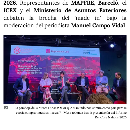
2026
. Representantes de
MAPFRE
,
Barceló
, el
ICEX
y el
Ministerio de Asuntos Exteriores
debaten la brecha del 'made in' bajo la
moderación del periodista
Manuel Campo Vidal
.
photo_camera
La paradoja de la Marca España: ¿Por qué el mundo nos admira como país pero le
cuesta comprar nuestras marcas? - Mesa redonda tras la presentación del informe
RepCore Nations 2026