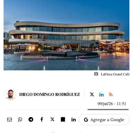
photo_camera
LaFinca Grand Café
DIEGO DOMINGO RODRÍGUEZ
09/jul/26
- 11:51
Agregar a Google