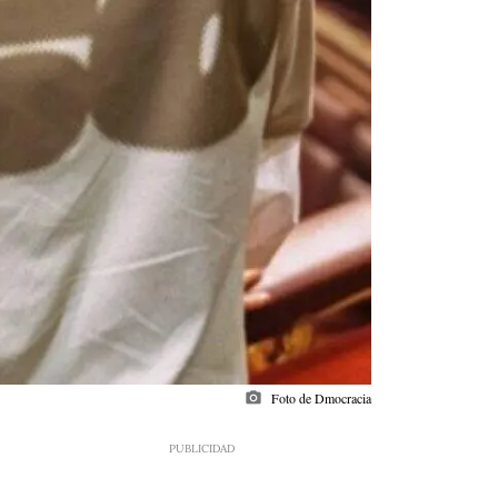
photo_camera
Foto de Dmocracia