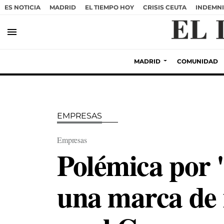
ES NOTICIA
MADRID
EL TIEMPO HOY
CRISIS CEUTA
INDEMNI
menu
MADRID
COMUNIDAD
EMPRESAS
Empresas
Polémica por 
una marca de 