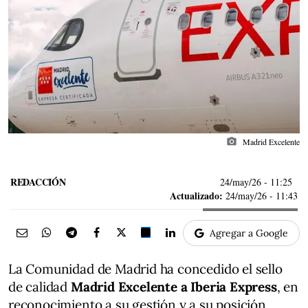
photo_camera
Madrid Excelente
REDACCIÓN
24/may/26
- 11:25
Actualizado:
24/may/26 - 11:43
Agregar a Google
La Comunidad de Madrid ha concedido el sello
de calidad
Madrid Excelente a Iberia Express
, en
reconocimiento a su gestión y a su posición