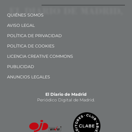
QUIÉNES SOMOS
AVISO LEGAL
POLÍTICA DE PRIVACIDAD
POLÍTICA DE COOKIES
LICENCIA CREATIVE COMMONS
PUBLICIDAD
ANUNCIOS LEGALES
El Diario de Madrid
Periódico Digital de Madrid.