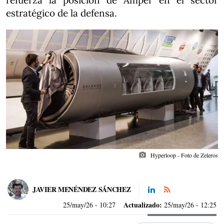
refuerza la posición de Amper en el sector
estratégico de la defensa.
photo_camera
Hyperloop - Foto de Zeleros
JAVIER MENÉNDEZ SÁNCHEZ
Actualizado:
25/may/26
- 10:27
25/may/26 - 12:25