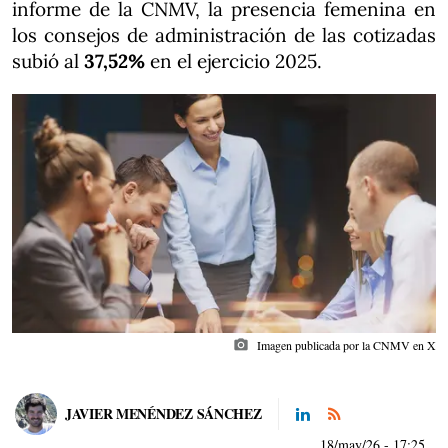
informe de la CNMV, la presencia femenina en
los consejos de administración de las cotizadas
subió al
37,52%
en el ejercicio 2025.
photo_camera
Imagen publicada por la CNMV en X
JAVIER MENÉNDEZ SÁNCHEZ
18/may/26
- 17:25