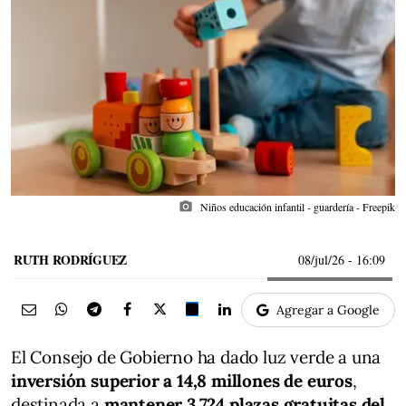
photo_camera
Niños educación infantil - guardería - Freepik
RUTH RODRÍGUEZ
08/jul/26
- 16:09
Agregar a Google
El Consejo de Gobierno ha dado luz verde a una
inversión superior a 14,8 millones de euros
,
destinada a
mantener 3.724 plazas gratuitas del