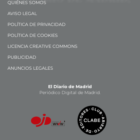
QUIÉNES SOMOS
AVISO LEGAL
POLÍTICA DE PRIVACIDAD
POLÍTICA DE COOKIES
LICENCIA CREATIVE COMMONS
PUBLICIDAD
ANUNCIOS LEGALES
El Diario de Madrid
Periódico Digital de Madrid.