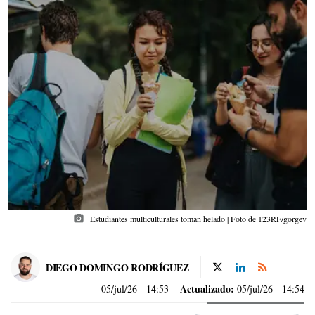
photo_camera
Estudiantes multiculturales toman helado | Foto de 123RF/gorgev
DIEGO DOMINGO RODRÍGUEZ
Actualizado:
05/jul/26
- 14:53
05/jul/26 - 14:54