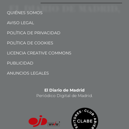
QUIÉNES SOMOS
AVISO LEGAL
POLÍTICA DE PRIVACIDAD
POLÍTICA DE COOKIES
LICENCIA CREATIVE COMMONS
PUBLICIDAD
ANUNCIOS LEGALES
El Diario de Madrid
Periódico Digital de Madrid.