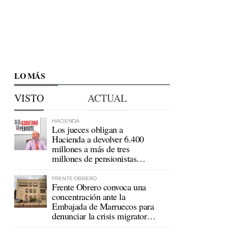
LO MÁS
VISTO
ACTUAL
HACIENDA
Los jueces obligan a
Hacienda a devolver 6.400
millones a más de tres
millones de pensionistas
mutualistas
FRENTE OBRERO
Frente Obrero convoca una
concentración ante la
Embajada de Marruecos para
denunciar la crisis migratoria
en Ceuta