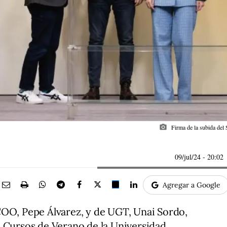
photo_camera
Firma de la subida de
09/jul/24
- 20:02
Agregar a Google
COO, Pepe Álvarez, y de UGT, Unai Sordo,
s Cursos de Verano de la Universidad