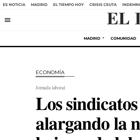
ES NOTICIA
MADRID
EL TIEMPO HOY
CRISIS CEUTA
INDEMNI
menu
MADRID
COMUNIDAD
ECONOMÍA
Jornada laboral
Los sindicato
alargando la n