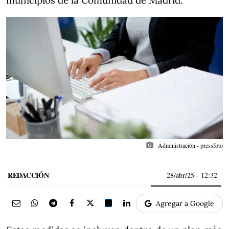
municipios de la Comunidad de Madrid.
photo_camera
Administración - pressfoto
REDACCIÓN
28/abr/25
- 12:32
Agregar a Google