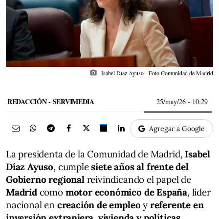
photo_camera
Isabel Díaz Ayuso - Foto Comunidad de Madrid
REDACCIÓN - SERVIMEDIA
25/may/26
- 10:29
Agregar a Google
La presidenta de la Comunidad de Madrid,
Isabel
Díaz Ayuso
, cumple
siete años al frente del
Gobierno regional
reivindicando el papel de
Madrid
como
motor económico de España
, líder
nacional en
creación de empleo
y
referente en
inversión extranjera, vivienda y políticas