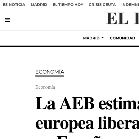
ES NOTICIA
MADRID
EL TIEMPO HOY
CRISIS CEUTA
INDEMNI
menu
MADRID
COMUNIDAD
ECONOMÍA
Economía
La AEB estima
europea libera