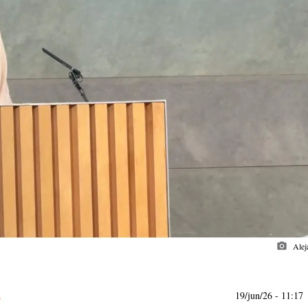
photo_camera
Alej
19/jun/26
- 11:17