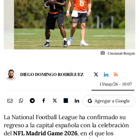
photo_camera
Cincinnati Bengals
DIEGO DOMINGO RODRÍGUEZ
13/may/26
- 10:07
Agregar a Google
La National Football League ha confirmado su
regreso a la capital española con la celebración
del
NFL Madrid Game 2026
, en el que los