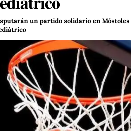
ediátrico
isputarán un partido solidario en Móstoles
ediátrico