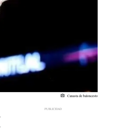
photo_camera
Canasta de baloncesto
0