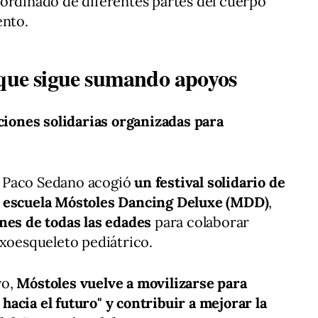
o coordinado de diferentes partes del cuerpo
ento.
 que sigue sumando apoyos
cciones solidarias organizadas para
ón Paco Sedano acogió
un festival solidario de
a escuela Móstoles Dancing Deluxe (MDD)
,
nes de todas las edades
para colaborar
exoesqueleto pediátrico.
vo,
Móstoles vuelve a movilizarse para
acia el futuro" y contribuir a mejorar la