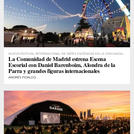
NUEVO FESTIVAL INTERNACIONAL DE ARTES ESCÉNICAS EN LA COMUNIDAD
La Comunidad de Madrid estrena Escena
DE MADRID
Escorial con Daniel Barenboim, Alondra de la
Parra y grandes figuras internacionales
ANDRÉS FIDALGO