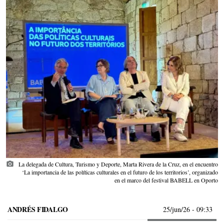
photo_camera
La delegada de Cultura, Turismo y Deporte, Marta Rivera de la Cruz, en el encuentro
‘La importancia de las políticas culturales en el futuro de los territorios’, organizado
en el marco del festival BABELL en Oporto
ANDRÉS FIDALGO
25/jun/26
- 09:33