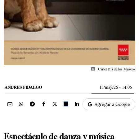
photo_camera
Cartel Día de los Museos
ANDRÉS FIDALGO
13/may/26
- 14:06
Agregar a Google
Espectáculo de danza y música