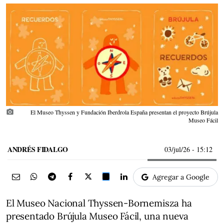
photo_camera
El Museo Thyssen y Fundación Iberdrola España presentan el proyecto Brújula
Museo Fácil
ANDRÉS FIDALGO
03/jul/26
- 15:12
Agregar a Google
El Museo Nacional Thyssen-Bornemisza ha
presentado Brújula Museo Fácil, una nueva