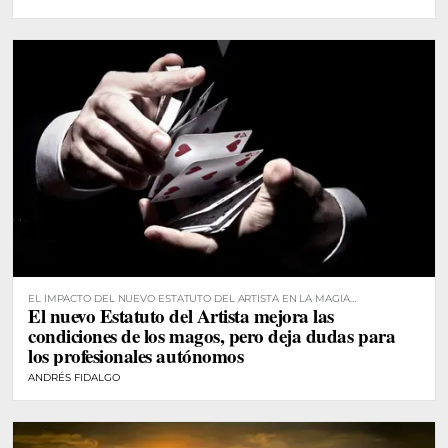
EL IMPACTO DEL NUEVO ESTATUTO DEL ARTISTA EN LA MAGIA
El nuevo Estatuto del Artista mejora las
PROFESIONAL
condiciones de los magos, pero deja dudas para
los profesionales autónomos
ANDRÉS FIDALGO