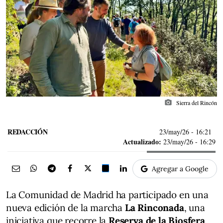
photo_camera
Sierra del Rincón
REDACCIÓN
23/may/26
- 16:21
Actualizado:
23/may/26 - 16:29
Agregar a Google
La Comunidad de Madrid ha participado en una
nueva edición de la marcha
La Rinconada
, una
iniciativa que recorre la
Reserva de la Biosfera