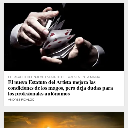
EL IMPACTO DEL NUEVO ESTATUTO DEL ARTISTA EN LA MAGIA
El nuevo Estatuto del Artista mejora las
PROFESIONAL
condiciones de los magos, pero deja dudas para
los profesionales autónomos
ANDRÉS FIDALGO