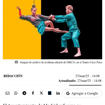
photo_camera
Imagen de archivo de la última edición de FIRCO, en el Teatro Circo Price
REDACCIÓN
27/mar/25
- 14:08
Actualizado:
27/mar/25 - 14:08
Agregar a Google