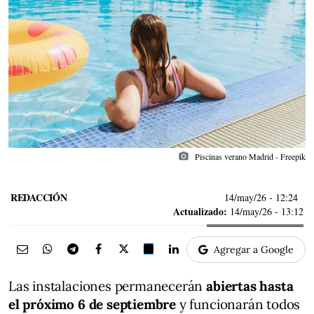
photo_camera
Piscinas verano Madrid - Freepik
REDACCIÓN
14/may/26
- 12:24
Actualizado:
14/may/26 - 13:12
Agregar a Google
Las instalaciones permanecerán
abiertas hasta
el próximo 6 de septiembre
y funcionarán todos