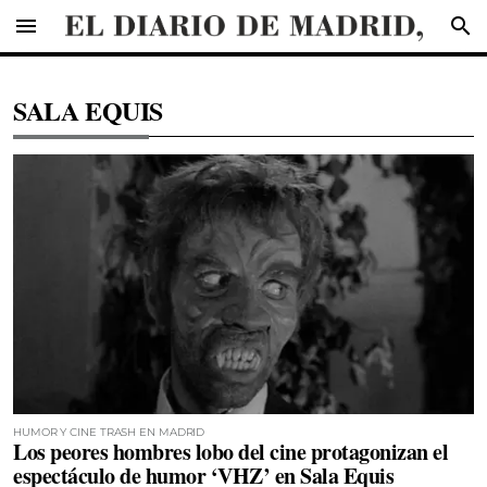
menu
search
SALA EQUIS
HUMOR Y CINE TRASH EN MADRID
Los peores hombres lobo del cine protagonizan el
espectáculo de humor ‘VHZ’ en Sala Equis