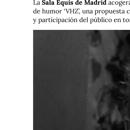
La
Sala Equis de Madrid
acogerá
de humor ‘VHZ’, una propuesta 
y participación del público en to