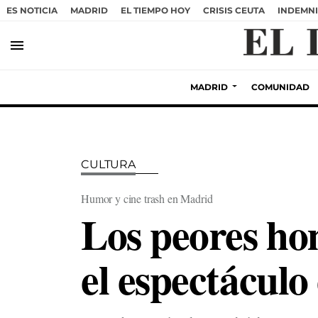
ES NOTICIA
MADRID
EL TIEMPO HOY
CRISIS CEUTA
INDEMNI
menu
MADRID
COMUNIDAD
CULTURA
Humor y cine trash en Madrid
Los peores ho
el espectácul