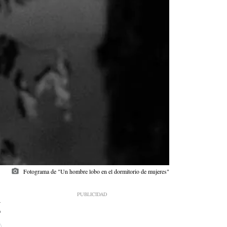
photo_camera
Fotograma de "Un hombre lobo en el dormitorio de mujeres"
4