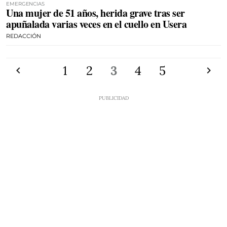
EMERGENCIAS
Una mujer de 51 años, herida grave tras ser
apuñalada varias veces en el cuello en Usera
REDACCIÓN
Anterior
1
2
3
4
5
Siguien