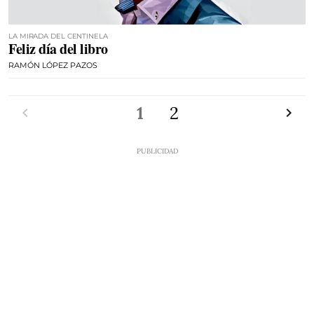
LA MIRADA DEL CENTINELA
Feliz día del libro
RAMÓN LÓPEZ PAZOS
Anterior
1
2
Siguien