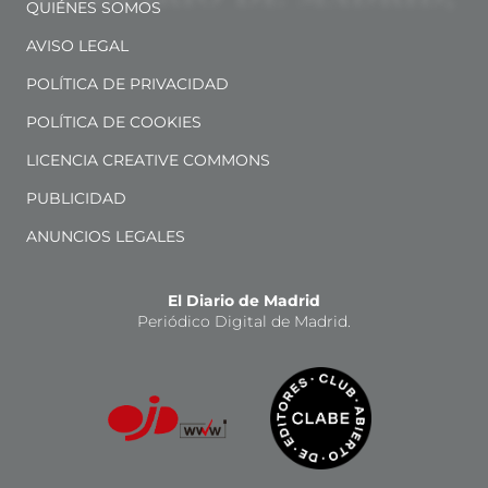
QUIÉNES SOMOS
AVISO LEGAL
POLÍTICA DE PRIVACIDAD
POLÍTICA DE COOKIES
LICENCIA CREATIVE COMMONS
PUBLICIDAD
ANUNCIOS LEGALES
El Diario de Madrid
Periódico Digital de Madrid.