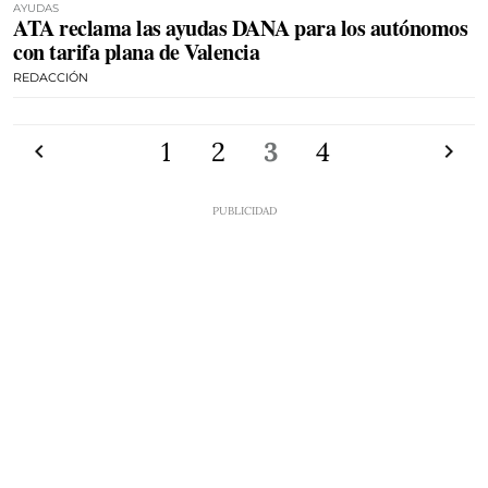
AYUDAS
ATA reclama las ayudas DANA para los autónomos
con tarifa plana de Valencia
REDACCIÓN
Anterior
1
2
3
4
Siguien