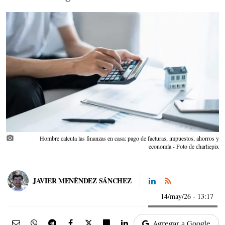
photo_camera
Hombre calcula las finanzas en casa: pago de facturas, impuestos, ahorros y
economía - Foto de charliepix
JAVIER MENÉNDEZ SÁNCHEZ
14/may/26
- 13:17
Agregar a Google