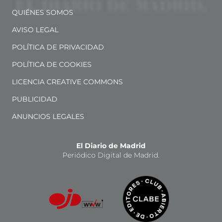
QUIÉNES SOMOS
AVISO LEGAL
POLÍTICA DE PRIVACIDAD
POLÍTICA DE COOKIES
LICENCIA CREATIVE COMMONS
PUBLICIDAD
ANUNCIOS LEGALES
El Diario de Madrid
Periódico Digital de Madrid.