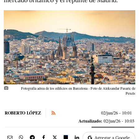
mercado británico y el repunte de Madrid.
photo_camera
Fotografía aérea de los edificios en Barcelona - Foto de Aleksandar Pasaric de
Pexels
ROBERTO LÓPEZ
02/jun/26
- 10:01
Actualizado:
02/jun/26 - 10:03
Agregar a Google