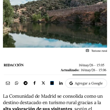
photo_camera
Turismo rural
REDACCIÓN
16/may/26
- 15:05
Actualizado:
16/may/26 - 15:06
Agregar a Google
La Comunidad de Madrid se consolida como un
destino destacado en turismo rural gracias a la
alta valoración de sus visitantes
, según el