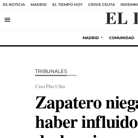
ES NOTICIA
MADRID
EL TIEMPO HOY
CRISIS CEUTA
INDEMNI
menu
MADRID
COMUNIDAD
TRIBUNALES
Caso Plus Ultra
Zapatero nieg
haber influido 