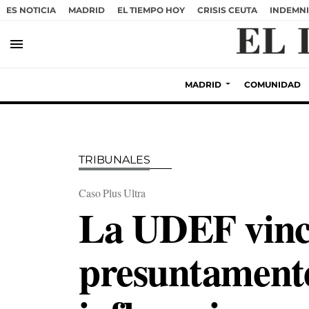
ES NOTICIA
MADRID
EL TIEMPO HOY
CRISIS CEUTA
INDEMNI
menu
MADRID
COMUNIDAD
TRIBUNALES
Caso Plus Ultra
La UDEF vincu
presuntament