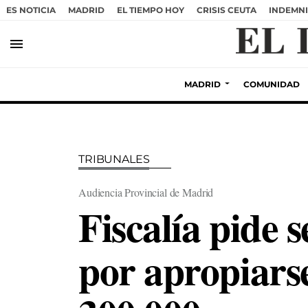
ES NOTICIA
MADRID
EL TIEMPO HOY
CRISIS CEUTA
INDEMNI
menu
MADRID
COMUNIDAD
TRIBUNALES
Audiencia Provincial de Madrid
Fiscalía pide s
por apropiarse