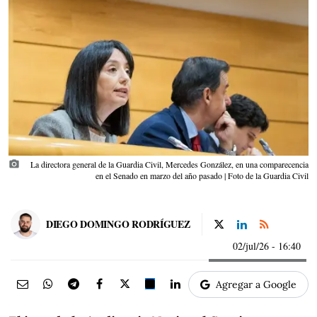
photo_camera
La directora general de la Guardia Civil, Mercedes González, en una comparecencia
en el Senado en marzo del año pasado | Foto de la Guardia Civil
DIEGO DOMINGO RODRÍGUEZ
02/jul/26
- 16:40
Agregar a Google