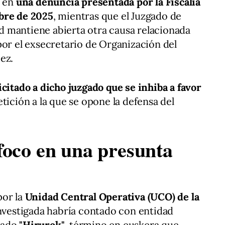
n en
una denuncia presentada por la Fiscalía
bre de 2025
, mientras que el Juzgado de
 mantiene abierta otra causa relacionada
por el exsecretario de Organización del
ez.
icitado a dicho juzgado que se inhiba a favor
etición a la que se opone la defensa del
foco en una presunta
por la
Unidad Central Operativa (UCO) de la
investigada habría contado con entidad
nado
"Hirurok"
, término en euskera que