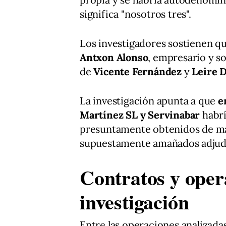
significa "nosotros tres".
Los investigadores sostienen qu
Antxon Alonso
, empresario y s
de
Vicente Fernández
y
Leire 
La investigación apunta a que
e
Martínez SL y Servinabar
habrí
presuntamente obtenidos de man
supuestamente amañados adjudi
Contratos y oper
investigación
Entre las operaciones analizada