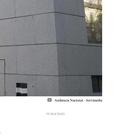
photo_camera
Audiencia Nacional - Servimedia