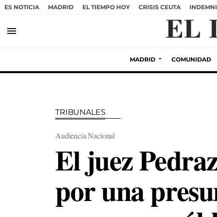
ES NOTICIA
MADRID
EL TIEMPO HOY
CRISIS CEUTA
INDEMNI
menu
MADRID
COMUNIDAD
TRIBUNALES
Audiencia Nacional
El juez Pedraz
por una presu