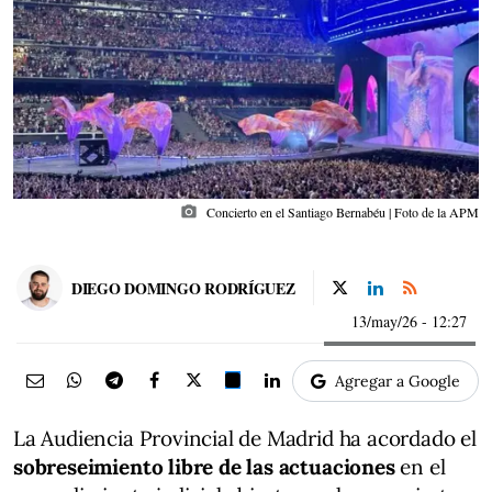
photo_camera
Concierto en el Santiago Bernabéu | Foto de la APM
DIEGO DOMINGO RODRÍGUEZ
13/may/26
- 12:27
Agregar a Google
La Audiencia Provincial de Madrid ha acordado el
sobreseimiento libre de las actuaciones
en el