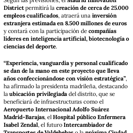
Según las previsiones, el
Madrid Innovation
District
permitirá la
creación de cerca de 25.000
empleos cualificados
, atraerá una
inversión
extranjera estimada en 8.500 millones de euros
y contará con la participación de
compañías
líderes en inteligencia artificial, biotecnología o
ciencias del deporte
.
“Experiencia, vanguardia y personal cualificado
se dan de la mano en este proyecto que lleva
años confeccionándose con visión estratégica”
,
ha afirmado la presidenta madrileña, destacando
la
ubicación privilegiada
del distrito, que se
beneficiará de infraestructuras como el
Aeropuerto Internacional Adolfo Suárez
Madrid-Barajas
, el
Hospital público Enfermera
Isabel Zendal
, el futuro
Intercambiador de
Transportes de Valdebebas
o la
próxima Ciudad