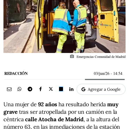
photo_camera
Emergencias Comunidad de Madrid
REDACCIÓN
03/jun/26
- 14:54
Agregar a Google
Una mujer de
92 años
ha resultado herida
muy
grave
tras ser atropellada por un camión en la
céntrica
calle Atocha de Madrid
, a la altura del
número 63, en las inmediaciones de la estación