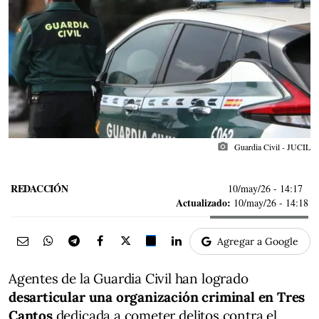
photo_camera
Guardia Civil - JUCIL
REDACCIÓN
10/may/26
- 14:17
Actualizado:
10/may/26 - 14:18
Agregar a Google
Agentes de la Guardia Civil han logrado
desarticular una organización criminal en Tres
Cantos
dedicada a cometer delitos contra el